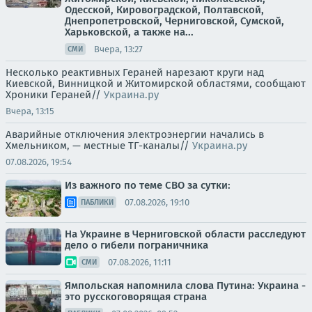
Одесской, Кировоградской, Полтавской,
Днепропетровской, Черниговской, Сумской,
Харьковской, а также на...
Вчера, 13:27
СМИ
Несколько реактивных Гераней нарезают круги над
Киевской, Винницкой и Житомирской областями, сообщают
Хроники Гераней//
Украина.ру
Вчера, 13:15
Аварийные отключения электроэнергии начались в
Хмельником, — местные ТГ-каналы//
Украина.ру
07.08.2026, 19:54
Из важного по теме СВО за сутки:
07.08.2026, 19:10
ПАБЛИКИ
На Украине в Черниговской области расследуют
дело о гибели пограничника
07.08.2026, 11:11
СМИ
Ямпольская напомнила слова Путина: Украина -
это русскоговорящая страна