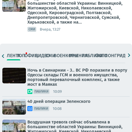
большинстве областей Украины: Винницкой,
Житомирской, Киевской, Николаевской,
Одесской, Кировоградской, Полтавской,
Днепропетровской, Черниговской, Сумской,
Харьковской, а также на...
Вчера, 13:27
СМИ
ЛЕНТА
ТОП
ОФИЦ.
ВИДЕО
СМИ
ВОЕНКОРЫ
МНЕНИЯ
ПАБЛИКИ
ФОТО
ЛОНГРИДЫ
Ночь в Свинарнии - 3.. ВС РФ поразили в порту
Одессы склады ГСМ и военного имущества,
портовый перевалочный комплекс, а также
мост в Маяках
10:09
ПАБЛИКИ
40 дней операции Зеленского
10:08
ПАБЛИКИ
Воздушная тревога сейчас объявлена в
большинстве областей Украины: Винницкой,
Житомирской, Киевской, Николаевской,