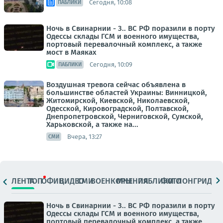
Сегодня, 10:08
ПАБЛИКИ
Ночь в Свинарнии - 3.. ВС РФ поразили в порту
Одессы склады ГСМ и военного имущества,
портовый перевалочный комплекс, а также
мост в Маяках
Сегодня, 10:09
ПАБЛИКИ
Воздушная тревога сейчас объявлена в
большинстве областей Украины: Винницкой,
Житомирской, Киевской, Николаевской,
Одесской, Кировоградской, Полтавской,
Днепропетровской, Черниговской, Сумской,
Харьковской, а также на...
Вчера, 13:27
СМИ
ЛЕНТА
ТОП
ОФИЦ.
ВИДЕО
СМИ
ВОЕНКОРЫ
МНЕНИЯ
ПАБЛИКИ
ФОТО
ЛОНГРИДЫ
Ночь в Свинарнии - 3.. ВС РФ поразили в порту
Одессы склады ГСМ и военного имущества,
портовый перевалочный комплекс, а также