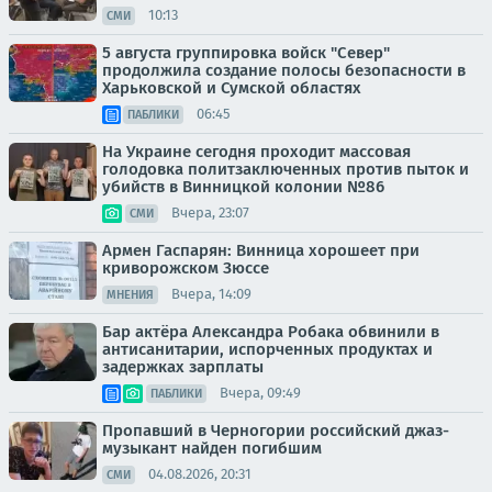
10:13
СМИ
5 августа группировка войск "Север"
продолжила создание полосы безопасности в
Харьковской и Сумской областях
06:45
ПАБЛИКИ
На Украине сегодня проходит массовая
голодовка политзаключенных против пыток и
убийств в Винницкой колонии №86
Вчера, 23:07
СМИ
Армен Гаспарян: Винница хорошеет при
криворожском Зюссе
Вчера, 14:09
МНЕНИЯ
Бар актёра Александра Робака обвинили в
антисанитарии, испорченных продуктах и
задержках зарплаты
Вчера, 09:49
ПАБЛИКИ
Пропавший в Черногории российский джаз-
музыкант найден погибшим
04.08.2026, 20:31
СМИ