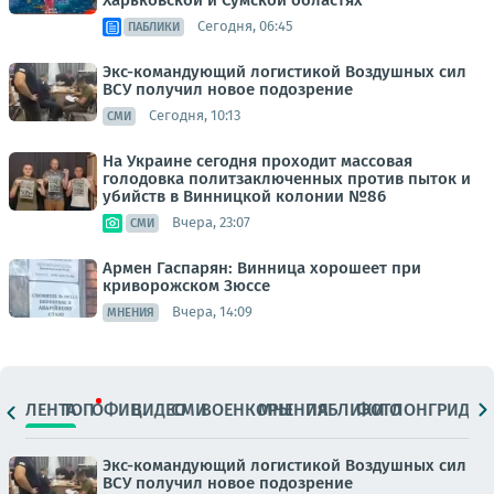
Сегодня, 06:45
ПАБЛИКИ
Экс-командующий логистикой Воздушных сил
ВСУ получил новое подозрение
Сегодня, 10:13
СМИ
На Украине сегодня проходит массовая
голодовка политзаключенных против пыток и
убийств в Винницкой колонии №86
Вчера, 23:07
СМИ
Армен Гаспарян: Винница хорошеет при
криворожском Зюссе
Вчера, 14:09
МНЕНИЯ
ЛЕНТА
ТОП
ОФИЦ.
ВИДЕО
СМИ
ВОЕНКОРЫ
МНЕНИЯ
ПАБЛИКИ
ФОТО
ЛОНГРИДЫ
Экс-командующий логистикой Воздушных сил
ВСУ получил новое подозрение