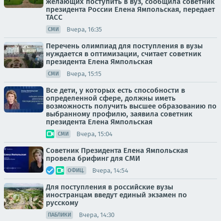
желающих поступить в вуз, сообщила советник
президента России Елена Ямпольская, передает
ТАСС
Вчера, 16:35
СМИ
Перечень олимпиад для поступления в вузы
нуждается в оптимизации, считает советник
президента Елена Ямпольская
Вчера, 15:15
СМИ
Все дети, у которых есть способности в
определенной сфере, должны иметь
возможность получить высшее образованию по
выбранному профилю, заявила советник
президента Елена Ямпольская
Вчера, 15:04
СМИ
Советник Президента Елена Ямпольская
провела брифинг для СМИ
Вчера, 14:54
ОФИЦ.
Для поступления в российские вузы
иностранцам введут единый экзамен по
русскому
Вчера, 14:30
ПАБЛИКИ