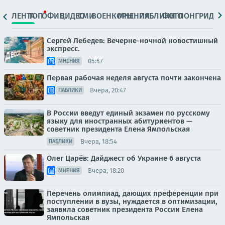
ЛЕНТА
ТОП
ОФИЦ.
ВИДЕО
СМИ
ВОЕНКОРЫ
МНЕНИЯ
ПАБЛИКИ
ФОТО
ЛОНГРИДЫ
Сергей Лебедев: Вечерне-ночной новостишный
экспресс.
05:57
МНЕНИЯ
Первая рабочая неделя августа почти закончена
Вчера, 20:47
ПАБЛИКИ
В России введут единый экзамен по русскому
языку для иностранных абитуриентов —
советник президента Елена Ямпольская
Вчера, 18:54
ПАБЛИКИ
Олег Царёв: Дайджест об Украине 6 августа
Вчера, 18:20
МНЕНИЯ
Перечень олимпиад, дающих преференции при
поступлении в вузы, нуждается в оптимизации,
заявила советник президента России Елена
Ямпольская