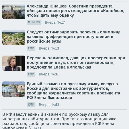
Александр Юнашев: Советник президента
обещала посмотреть скандального «Колобка»,
чтобы дать ему оценку
Вчера, 14:24
МНЕНИЯ
Следует оптимизировать перечень олимпиад,
дающих преференции при поступлении в
российские вузы
Вчера, 14:21
СМИ
Перечень олимпиад, дающих преференции при
поступлении в вуз, стоит оптимизировать,
предложила Елена Ямпольская
Вчера, 14:16
СМИ
Единый экзамен по русскому языку введут в
России для иностранных абитуриентов,
сообщила журналистам советник президента
РФ Елена Ямпольская
Вчера, 14:13
СМИ
В РФ введут единый экзамен по русскому языку для
иностранных абитуриентов. Проект его концепции уже
разработан, сообщила советник президента РФ Елена
Ямпольская.//
ТАСС