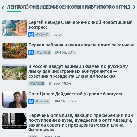
ЛЕНТА
ТОП
ОФИЦ.
ВИДЕО
СМИ
ВОЕНКОРЫ
МНЕНИЯ
ПАБЛИКИ
ФОТО
ЛОНГРИДЫ
Сергей Лебедев: Вечерне-ночной новостишный
экспресс.
05:57
МНЕНИЯ
Первая рабочая неделя августа почти закончена
Вчера, 20:47
ПАБЛИКИ
В России введут единый экзамен по русскому
языку для иностранных абитуриентов —
советник президента Елена Ямпольская
Вчера, 18:54
ПАБЛИКИ
Олег Царёв: Дайджест об Украине 6 августа
Вчера, 18:20
МНЕНИЯ
Перечень олимпиад, дающих преференции при
поступлении в вузы, нуждается в оптимизации,
заявила советник президента России Елена
Ямпольская