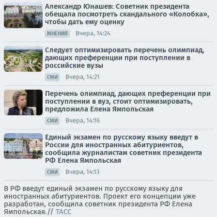
Александр Юнашев: Советник президента
обещала посмотреть скандального «Колобка»,
чтобы дать ему оценку
Вчера, 14:24
МНЕНИЯ
Следует оптимизировать перечень олимпиад,
дающих преференции при поступлении в
российские вузы
Вчера, 14:21
СМИ
Перечень олимпиад, дающих преференции при
поступлении в вуз, стоит оптимизировать,
предложила Елена Ямпольская
Вчера, 14:16
СМИ
Единый экзамен по русскому языку введут в
России для иностранных абитуриентов,
сообщила журналистам советник президента
РФ Елена Ямпольская
Вчера, 14:13
СМИ
В РФ введут единый экзамен по русскому языку для
иностранных абитуриентов. Проект его концепции уже
разработан, сообщила советник президента РФ Елена
Ямпольская.//
ТАСС