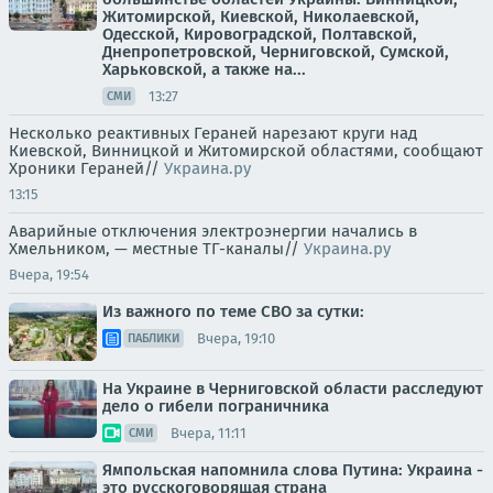
Житомирской, Киевской, Николаевской,
Одесской, Кировоградской, Полтавской,
Днепропетровской, Черниговской, Сумской,
Харьковской, а также на...
13:27
СМИ
Несколько реактивных Гераней нарезают круги над
Киевской, Винницкой и Житомирской областями, сообщают
Хроники Гераней//
Украина.ру
13:15
Аварийные отключения электроэнергии начались в
Хмельником, — местные ТГ-каналы//
Украина.ру
Вчера, 19:54
Из важного по теме СВО за сутки:
Вчера, 19:10
ПАБЛИКИ
На Украине в Черниговской области расследуют
дело о гибели пограничника
Вчера, 11:11
СМИ
Ямпольская напомнила слова Путина: Украина -
это русскоговорящая страна