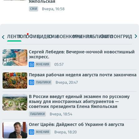
Ямпольская
Вчера, 16:58
СМИ
ЛЕНТА
ТОП
ОФИЦ.
ВИДЕО
СМИ
ВОЕНКОРЫ
МНЕНИЯ
ПАБЛИКИ
ФОТО
ЛОНГРИДЫ
Сергей Лебедев: Вечерне-ночной новостишный
экспресс.
05:57
МНЕНИЯ
Первая рабочая неделя августа почти закончена
Вчера, 20:47
ПАБЛИКИ
В России введут единый экзамен по русскому
языку для иностранных абитуриентов —
советник президента Елена Ямпольская
Вчера, 18:54
ПАБЛИКИ
Олег Царёв: Дайджест об Украине 6 августа
Вчера, 18:20
МНЕНИЯ