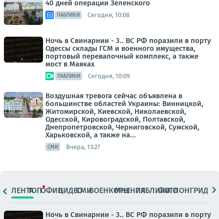
40 дней операции Зеленского
Сегодня, 10:08
ПАБЛИКИ
Ночь в Свинарнии - 3.. ВС РФ поразили в порту
Одессы склады ГСМ и военного имущества,
портовый перевалочный комплекс, а также
мост в Маяках
Сегодня, 10:09
ПАБЛИКИ
Воздушная тревога сейчас объявлена в
большинстве областей Украины: Винницкой,
Житомирской, Киевской, Николаевской,
Одесской, Кировоградской, Полтавской,
Днепропетровской, Черниговской, Сумской,
Харьковской, а также на...
Вчера, 13:27
СМИ
ЛЕНТА
ТОП
ОФИЦ.
ВИДЕО
СМИ
ВОЕНКОРЫ
МНЕНИЯ
ПАБЛИКИ
ФОТО
ЛОНГРИДЫ
Ночь в Свинарнии - 3.. ВС РФ поразили в порту