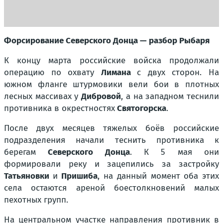
Форсирование Северского Донца — разбор Рыбаря
К концу марта российские войска продолжали
операцию по охвату
Лимана
с двух сторон. На
южном фланге штурмовики вели бои в плотных
лесных массивах у
Дибровой
, а на западном теснили
противника в окрестностях
Святогорска
.
После двух месяцев тяжелых боёв российские
подразделения начали теснить противника к
берегам
Северского Донца
. К 5 мая они
формировали реку и зацепились за застройку
Татьяновки
и
Пришиба
, на данный момент оба этих
села остаются ареной боестолкновений малых
пехотных групп.
На центральном участке направления противник в