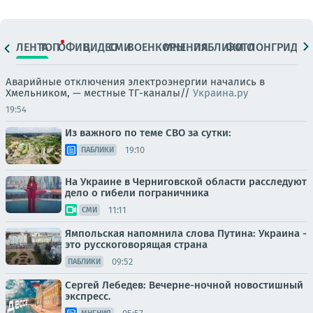
ЛЕНТА
ТОП
ОФИЦ.
ВИДЕО
СМИ
ВОЕНКОРЫ
МНЕНИЯ
ПАБЛИКИ
ФОТО
ЛОНГРИДЫ
Аварийные отключения электроэнергии начались в
Хмельником, — местные ТГ-каналы//
Украина.ру
19:54
Из важного по теме СВО за сутки:
19:10
ПАБЛИКИ
На Украине в Черниговской области расследуют
дело о гибели пограничника
11:11
СМИ
Ямпольская напомнила слова Путина: Украина -
это русскоговорящая страна
09:52
ПАБЛИКИ
Сергей Лебедев: Вечерне-ночной новостишный
экспресс.