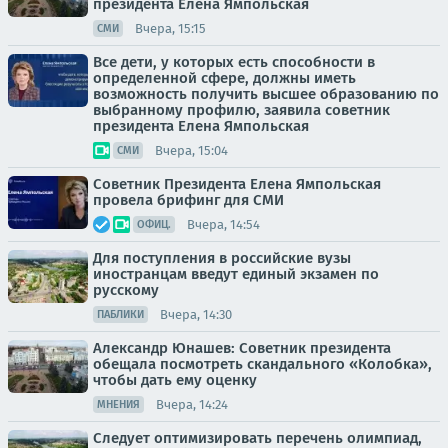
президента Елена Ямпольская
Вчера, 15:15
СМИ
Все дети, у которых есть способности в
определенной сфере, должны иметь
возможность получить высшее образованию по
выбранному профилю, заявила советник
президента Елена Ямпольская
Вчера, 15:04
СМИ
Советник Президента Елена Ямпольская
провела брифинг для СМИ
Вчера, 14:54
ОФИЦ.
Для поступления в российские вузы
иностранцам введут единый экзамен по
русскому
Вчера, 14:30
ПАБЛИКИ
Александр Юнашев: Советник президента
обещала посмотреть скандального «Колобка»,
чтобы дать ему оценку
Вчера, 14:24
МНЕНИЯ
Следует оптимизировать перечень олимпиад,