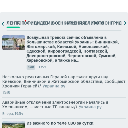
ЛЕНТА
ТОП
ОФИЦ.
ВИДЕО
СМИ
ВОЕНКОРЫ
МНЕНИЯ
ПАБЛИКИ
ФОТО
ЛОНГРИДЫ
Воздушная тревога сейчас объявлена в
большинстве областей Украины: Винницкой,
Житомирской, Киевской, Николаевской,
Одесской, Кировоградской, Полтавской,
Днепропетровской, Черниговской, Сумской,
Харьковской, а также на...
13:27
СМИ
Несколько реактивных Гераней нарезают круги над
Киевской, Винницкой и Житомирской областями, сообщают
Хроники Гераней//
Украина.ру
13:15
Аварийные отключения электроэнергии начались в
Хмельником, — местные ТГ-каналы//
Украина.ру
Вчера, 19:54
Из важного по теме СВО за сутки: