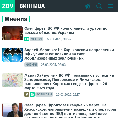
ZOV
ВИННИЦА
Мнения
Олег Царёв: ВС РФ ночью нанесли удары по
восьми областям Украины
27.03.2025, 08:54
МНЕНИЯ
Андрей Марочко: На Харьковском направлении
ВФУ усиливают позиции за счет
мобилизованных заключенных
27.03.2025, 08:03
МНЕНИЯ
Марат Хайруллин ВС РФ показывают успехи на
Запорожском, Покровском и Лиманском
направлениях Короткая сводка с фронта 26
марта 2025 года
26.03.2025, 22:17
ВОЕНКОРЫ
Олег Царёв: Фронтовая сводка 26 марта. На
Херсонском направлении разведка и операторы
дронов бьют по ПВД противника, наиболее
активно – по Антоновке и Весёлому, что