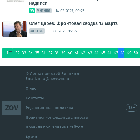
надписи
14.03.2025, 09:25
МНЕНИЯ
Олег Царёв: Фронтовая сводка 13 марта
13.03.2025, 19:39
МНЕНИЯ
...
1
32
33
34
35
36
37
38
39
40
41
42
43
44
45
46
47
48
49
50
© Лента новостей Винницы
Email:
info@newsvin.ru
О нас
Контакты
ZOV
18+
Редакционная политика
Политика конфиденциальности
Правила пользования сайтом
Архив