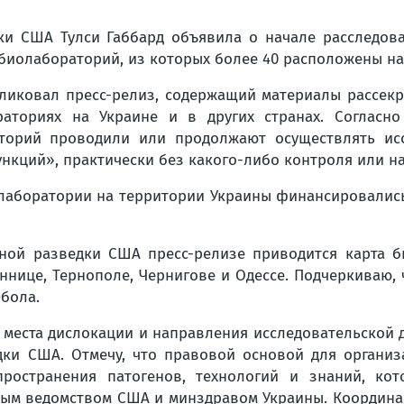
едки США Тулси Габбард объявила о начале расследов
иолабораторий, из которых более 40 расположены на
ликовал пресс-релиз, содержащий материалы рассекр
аториях на Украине и в других странах. Согласно
орий проводили или продолжают осуществлять исс
нкций», практически без какого-либо контроля или н
олаборатории на территории Украины финансировалис
ной разведки США пресс-релизе приводится карта би
ннице, Тернополе, Чернигове и Одессе. Подчеркиваю,
Эбола.
места дислокации и направления исследовательской 
ки США. Отмечу, что правовой основой для организ
пространения патогенов, технологий и знаний, ко
нным ведомством США и минздравом Украины. Координ