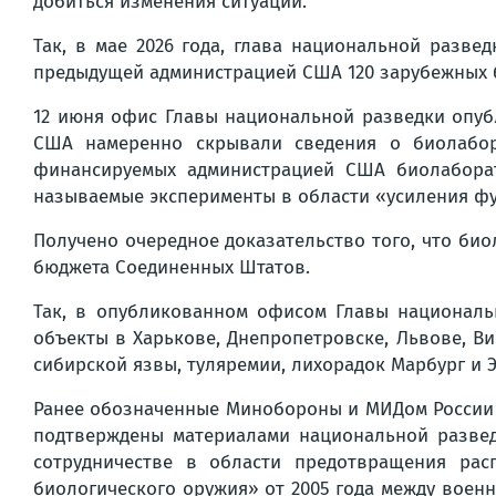
добиться изменения ситуации.
Так, в мае 2026 года, глава национальной разв
предыдущей администрацией США 120 зарубежных б
12 июня офис Главы национальной разведки опуб
США намеренно скрывали сведения о биолабор
финансируемых администрацией США биолаборат
называемые эксперименты в области «усиления фу
Получено очередное доказательство того, что би
бюджета Соединенных Штатов.
Так, в опубликованном офисом Главы националь
объекты в Харькове, Днепропетровске, Львове, Ви
сибирской язвы, туляремии, лихорадок Марбург и 
Ранее обозначенные Минобороны и МИДом России 
подтверждены материалами национальной развед
сотрудничестве в области предотвращения рас
биологического оружия» от 2005 года между вое