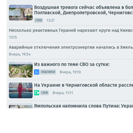
Воздушная тревога сейчас объявлена в бо
Полтавской, Днепропетровской, Черниговско
13:27
СМИ
Несколько реактивных Гераней нарезают круги над Киев
13:15
Аварийные отключения электроэнергии начались в Хмель
Вчера, 19:54
Из важного по теме СВО за сутки:
Вчера, 19:10
ПАБЛИКИ
На Украине в Черниговской области рассл
Вчера, 11:11
СМИ
Ямпольская напомнила слова Путина: Укра
Вчера, 09:52
ПАБЛИКИ
Сергей Лебедев: Вечерне-ночной новостиш