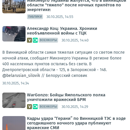
Минэнерго Украины жалуется, что в Винницкой
области "тяжело" после ночных прилётов по
энергетике:
30.10.2025, 14:55
ПАБЛИКИ
Александр Коц: Украина. Хроники
необъявленной войны с ТЦК
30.10.2025, 14:40
ВОЕНКОРЫ
В Винницкой области самая тяжелая ситуация со светом после
ночной атаки, сообщает Минэнерго Украины В регионе более
400 населенных пунктов остались без света. В
Днепропетровской области - 125, в Запорожской - 148.
@belarusian_silovik
//
Белорусский силовик
30.10.2025, 14:34
WarGonzo: Бойцы Ямпольского полка
уничтожили вражеский БРМ
30.10.2025, 14:29
ВОЕНКОРЫ
Кадры удара “Герани” по Винницкой ТЭС в ходе
сегодняшнего ночного удара публикуют
вражеские СМИ