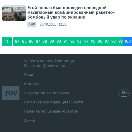
Этой ночью был проведён очередной
масштабный комбинированный ракетно-
бомбовый удар по Украине
30.10.2025, 12:26
СМИ
...
1
84
85
86
87
88
89
90
91
92
93
94
95
96
97
98
99
100
© Лента новостей Винницы
Email:
info@newsvin.ru
О нас
Контакты
ZOV
18+
Редакционная политика
Политика конфиденциальности
Правила пользования сайтом
Архив