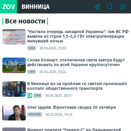
ZOV
ВИННИЦА
Все новости
"Настала очередь западной Украины": там ВС РФ
вывели из строя 1,5–2,0 ГВт электрогенерации
минувшей ночью
30.10.2025, 22:03
СМИ
Снова блэкаут: отключения света завтра будут
действовать по всей Украине круглосуточно
30.10.2025, 20:24
СМИ
В Виннице из-за проблем со светом произошёл
коллапс общественного транспорта
30.10.2025, 20:17
СМИ
Олег Царёв: Фронтовая сводка 30 октября
30.10.2025, 19:25
МНЕНИЯ
Момент прилета "Герани-2" по Ладыжинской