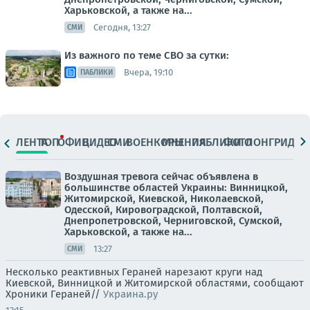
Харьковской, а также на...
Сегодня, 13:27
СМИ
Из важного по теме СВО за сутки:
Вчера, 19:10
ПАБЛИКИ
ЛЕНТА
ТОП
ОФИЦ.
ВИДЕО
СМИ
ВОЕНКОРЫ
МНЕНИЯ
ПАБЛИКИ
ФОТО
ЛОНГРИДЫ
Воздушная тревога сейчас объявлена в
большинстве областей Украины: Винницкой,
Житомирской, Киевской, Николаевской,
Одесской, Кировоградской, Полтавской,
Днепропетровской, Черниговской, Сумской,
Харьковской, а также на...
13:27
СМИ
Несколько реактивных Гераней нарезают круги над
Киевской, Винницкой и Житомирской областями, сообщают
Хроники Гераней//
Украина.ру