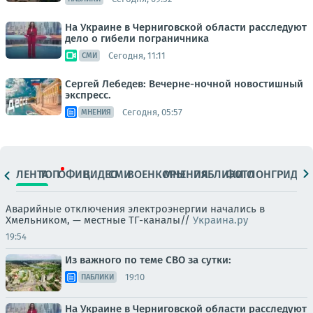
На Украине в Черниговской области расследуют
дело о гибели пограничника
Сегодня, 11:11
СМИ
Сергей Лебедев: Вечерне-ночной новостишный
экспресс.
Сегодня, 05:57
МНЕНИЯ
ЛЕНТА
ТОП
ОФИЦ.
ВИДЕО
СМИ
ВОЕНКОРЫ
МНЕНИЯ
ПАБЛИКИ
ФОТО
ЛОНГРИДЫ
Аварийные отключения электроэнергии начались в
Хмельником, — местные ТГ-каналы//
Украина.ру
19:54
Из важного по теме СВО за сутки:
19:10
ПАБЛИКИ
На Украине в Черниговской области расследуют