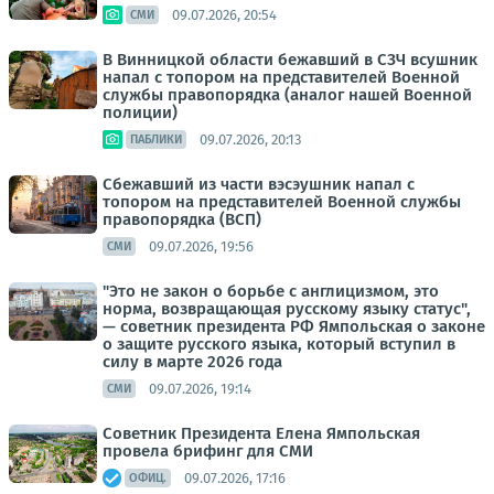
09.07.2026, 20:54
СМИ
В Винницкой области бежавший в СЗЧ всушник
напал с топором на представителей Военной
службы правопорядка (аналог нашей Военной
полиции)
09.07.2026, 20:13
ПАБЛИКИ
Сбежавший из части вэсэушник напал с
топором на представителей Военной службы
правопорядка (ВСП)
09.07.2026, 19:56
СМИ
"Это не закон о борьбе с англицизмом, это
норма, возвращающая русскому языку статус",
— советник президента РФ Ямпольская о законе
о защите русского языка, который вступил в
силу в марте 2026 года
09.07.2026, 19:14
СМИ
Советник Президента Елена Ямпольская
провела брифинг для СМИ
09.07.2026, 17:16
ОФИЦ.