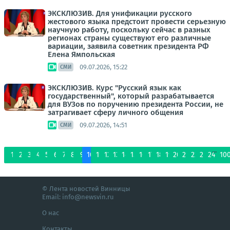
ЭКСКЛЮЗИВ. Для унификации русского
жестового языка предстоит провести серьезную
научную работу, поскольку сейчас в разных
регионах страны существуют его различные
вариации, заявила советник президента РФ
Елена Ямпольская
09.07.2026, 15:22
СМИ
ЭКСКЛЮЗИВ. Курс "Русский язык как
государственный", который разрабатывается
для ВУЗов по поручению президента России, не
затрагивает сферу личного общения
09.07.2026, 14:51
СМИ
...
1
2
3
4
5
6
7
8
9
10
11
12
13
14
15
16
17
18
19
20
21
22
23
24
10
© Лента новостей Винницы
Email:
info@newsvin.ru
О нас
Контакты