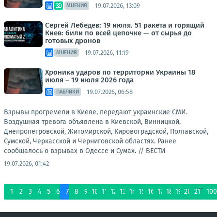
19.07.2026, 13:09
МНЕНИЯ
Сергей Лебедев: 19 июля. 51 ракета и горящий
Киев: били по всей цепочке — от сырья до
готовых дронов
19.07.2026, 11:19
МНЕНИЯ
Хроника ударов по территории Украины 18
июля – 19 июля 2026 года
19.07.2026, 06:58
ПАБЛИКИ
Взрывы прогремели в Киеве, передают украинские СМИ.
Воздушная тревога объявлена в Киевской, Винницкой,
Днепропетровской, Житомирской, Кировоградской, Полтавской,
Сумской, Черкасской и Черниговской областях. Ранее
сообщалось о взрывах в Одессе и Сумах. //
ВЕСТИ
19.07.2026, 01:42
...
1
2
3
4
5
6
7
8
9
10
11
12
13
14
15
16
17
18
19
20
21
100