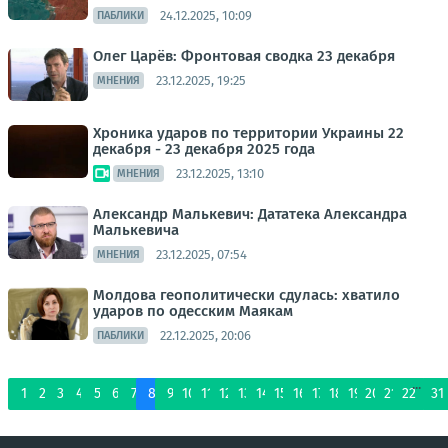
24.12.2025, 10:09
ПАБЛИКИ
Олег Царёв: Фронтовая сводка 23 декабря
23.12.2025, 19:25
МНЕНИЯ
Хроника ударов по территории Украины 22
декабря - 23 декабря 2025 года
23.12.2025, 13:10
МНЕНИЯ
Александр Малькевич: Дататека Александра
Малькевича
23.12.2025, 07:54
МНЕНИЯ
Молдова геополитически сдулась: хватило
ударов по одесским Маякам
22.12.2025, 20:06
ПАБЛИКИ
...
1
2
3
4
5
6
7
8
9
10
11
12
13
14
15
16
17
18
19
20
21
22
31