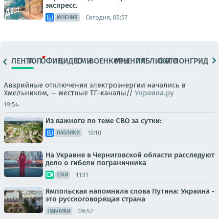
экспресс.
Сегодня, 05:57
МНЕНИЯ
ЛЕНТА
ТОП
ОФИЦ.
ВИДЕО
СМИ
ВОЕНКОРЫ
МНЕНИЯ
ПАБЛИКИ
ФОТО
ЛОНГРИДЫ
Аварийные отключения электроэнергии начались в
Хмельником, — местные ТГ-каналы//
Украина.ру
19:54
Из важного по теме СВО за сутки:
19:10
ПАБЛИКИ
На Украине в Черниговской области расследуют
дело о гибели пограничника
11:11
СМИ
Ямпольская напомнила слова Путина: Украина -
это русскоговорящая страна
09:52
ПАБЛИКИ